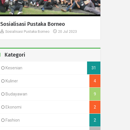
Sosialisasi Pustaka Borneo
Sosialisasi Pustaka Borneo
20 Jul 2023
Kategori
Kesenian
31
Kuliner
4
Budayawan
9
Ekonomi
2
Fashion
2