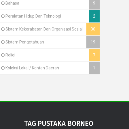
Bahasa
9
Peralatan Hidup Dan Teknologi
2
Sistem Kekerabatan Dan Organisasi Sosial
30
Sistem Pengetahuan
19
Religi
7
Koleksi Lokal / Konten Daerah
1
TAG PUSTAKA BORNEO