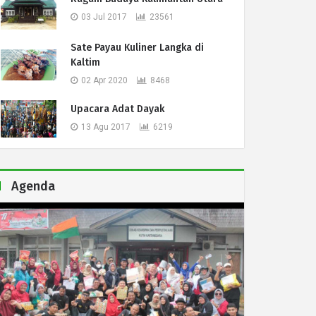
03 Jul 2017
23561
Sate Payau Kuliner Langka di
Kaltim
02 Apr 2020
8468
HABoBBQABAAAAYgAAABsBBQABAAAAagAAACgBAwABAAAAAgAAADEB
Upacara Adat Dayak
13 Agu 2017
6219
Agenda