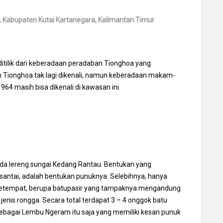
 Kabupaten Kutai Kartanegara, Kalimantan Timur
tilik dari keberadaan peradaban Tionghoa yang
 Tionghoa tak lagi dikenali, namun keberadaan makam-
64 masih bisa dikenali di kawasan ini.
da lereng sungai Kedang Rantau. Bentukan yang
santai, adalah bentukan punuknya. Selebihnya, hanya
a setempat, berupa batupasir yang tampaknya mengandung
enis rongga. Secara total terdapat 3 – 4 onggok batu
sebagai Lembu Ngeram itu saja yang memiliki kesan punuk