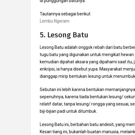
di punggungan batunya.
Tautannya sebagai berikut
Lembu Ngeram
5. Lesong Batu
Lesong Batu adalah onggok rebah dari batu berbe
tugu batu yang digunakan untuk mengikat hewan per
kemudian dipahat aksara yang dipahami saat itu, j
enkripsi, ia hanya disebut yupa. Masyarakat menj
dianggap mirip bentukan lesung untuk menumbuk 
Sebutan ini lebih karena bentukan memanjangnya
sepenuhnya, karena tiada bentukan lesung/ cekung p
relatif datar, tanpa lesung/ rongga yang sesua
biji-bijian padi untuk ditumbuk.
Lesong Batu ini, berbahan batu andesit, yang mem
Kesan tiang ini, bukanlah buatan manusia, melai