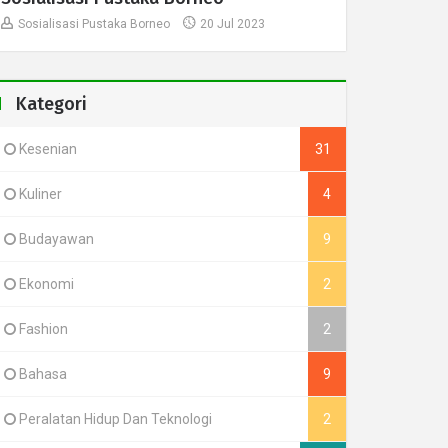
Sosialisasi Pustaka Borneo
20 Jul 2023
Kategori
Kesenian
31
Kuliner
4
Budayawan
9
Ekonomi
2
Fashion
2
Bahasa
9
Peralatan Hidup Dan Teknologi
2