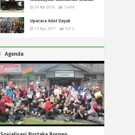
04 Apr 2018
15436
Upacara Adat Dayak
13 Agu 2017
6212
Agenda
Sosialisasi Pustaka Borneo