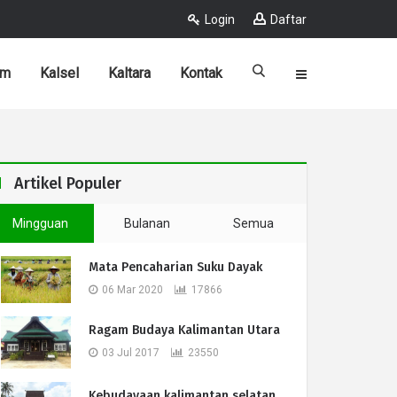
Login
Daftar
im
Kalsel
Kaltara
Kontak
Artikel Populer
Mingguan
Bulanan
Semua
Mata Pencaharian Suku Dayak
06 Mar 2020
17866
Ragam Budaya Kalimantan Utara
03 Jul 2017
23550
Kebudayaan kalimantan selatan