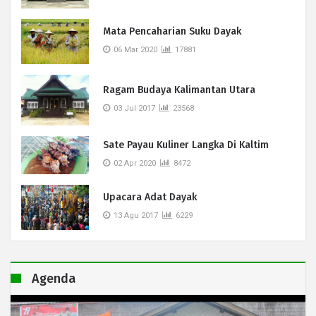
Mata Pencaharian Suku Dayak
06 Mar 2020
17881
Ragam Budaya Kalimantan Utara
03 Jul 2017
23568
Sate Payau Kuliner Langka Di Kaltim
02 Apr 2020
8472
Upacara Adat Dayak
13 Agu 2017
6229
Agenda