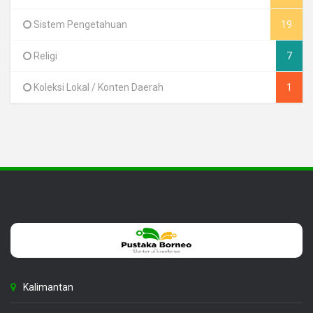
Sistem Pengetahuan
19
Religi
7
Koleksi Lokal / Konten Daerah
1
Kalimantan