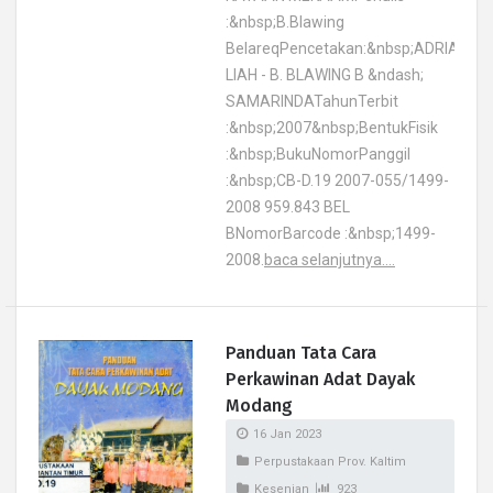
:&nbsp;B.Blawing
BelareqPencetakan:&nbsp;ADRIANUS
LIAH - B. BLAWING B &ndash;
SAMARINDATahunTerbit
:&nbsp;2007&nbsp;BentukFisik
:&nbsp;BukuNomorPanggil
:&nbsp;CB-D.19 2007-055/1499-
2008 959.843 BEL
BNomorBarcode :&nbsp;1499-
2008.
baca selanjutnya....
Panduan Tata Cara
Perkawinan Adat Dayak
Modang
16 Jan 2023
Perpustakaan Prov. Kaltim
Kesenian
923