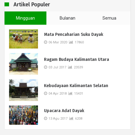
Artikel Populer
Mingguan
Bulanan
Semua
Mata Pencaharian Suku Dayak
06 Mar 2020
17860
Ragam Budaya Kalimantan Utara
03 Jul 2017
23539
Kebudayaan Kalimantan Selatan
04 Apr 2018
15431
Upacara Adat Dayak
13 Agu 2017
6208