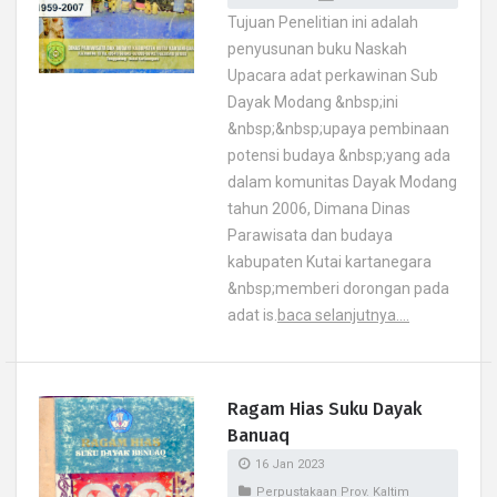
Tujuan Penelitian ini adalah
penyusunan buku Naskah
Upacara adat perkawinan Sub
Dayak Modang &nbsp;ini
&nbsp;&nbsp;upaya pembinaan
potensi budaya &nbsp;yang ada
dalam komunitas Dayak Modang
tahun 2006, Dimana Dinas
Parawisata dan budaya
kabupaten Kutai kartanegara
&nbsp;memberi dorongan pada
adat is.
baca selanjutnya....
Ragam Hias Suku Dayak
Banuaq
16 Jan 2023
Perpustakaan Prov. Kaltim