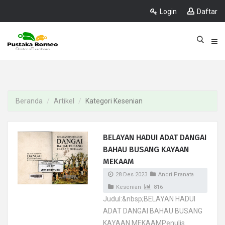
Login
Daftar
Beranda
Artikel
Kategori Kesenian
BELAYAN HADUI ADAT DANGAI
BAHAU BUSANG KAYAAN
MEKAAM
28 Des 2023
Andri Pranata
Kesenian
816
Judul:&nbsp;BELAYAN HADUI
ADAT DANGAI BAHAU BUSANG
KAYAAN MEKAAMPenulis