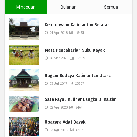
Mingguan
Bulanan
Semua
Kebudayaan Kalimantan Selatan
04 Apr 2018
15451
Mata Pencaharian Suku Dayak
06 Mar 2020
17869
Ragam Budaya Kalimantan Utara
03 Jul 2017
23557
Sate Payau Kuliner Langka Di Kaltim
02 Apr 2020
8464
Upacara Adat Dayak
13 Agu 2017
6215