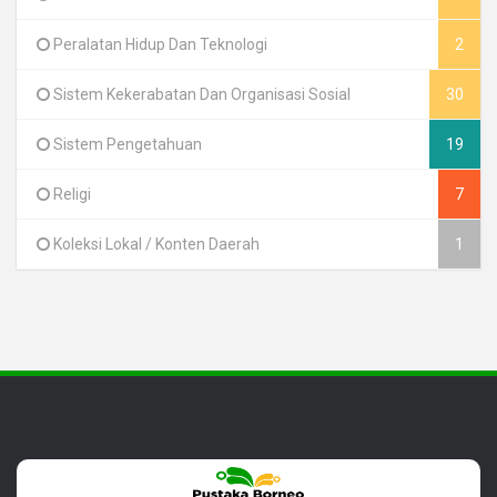
Peralatan Hidup Dan Teknologi
2
Sistem Kekerabatan Dan Organisasi Sosial
30
Sistem Pengetahuan
19
Religi
7
Koleksi Lokal / Konten Daerah
1