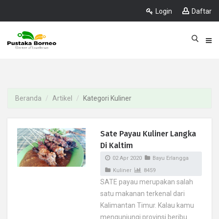
Login
Daftar
Beranda
Artikel
Kategori Kuliner
Sate Payau Kuliner Langka
Di Kaltim
02 Apr 2020
Bayu Erlangga
Kuliner
8459
SATE payau merupakan salah
satu makanan terkenal dari
Kalimantan Timur. Kalau kamu
mengunjungi provinsi beribu