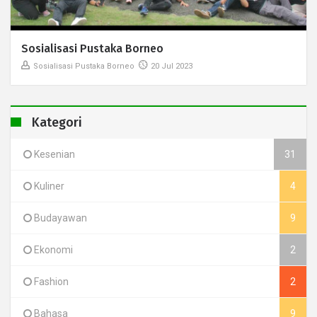
Sosialisasi Pustaka Borneo
Sosialisasi Pustaka Borneo
20 Jul 2023
Kategori
Kesenian
31
Kuliner
4
Budayawan
9
Ekonomi
2
Fashion
2
Bahasa
9