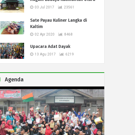
03 Jul 2017
23561
Sate Payau Kuliner Langka di
Kaltim
02 Apr 2020
8468
Upacara Adat Dayak
13 Agu 2017
6219
Agenda