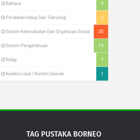
Bahasa
9
Peralatan Hidup Dan Teknologi
2
Sistem Kekerabatan Dan Organisasi Sosial
30
Sistem Pengetahuan
19
Religi
7
Koleksi Lokal / Konten Daerah
1
TAG PUSTAKA BORNEO