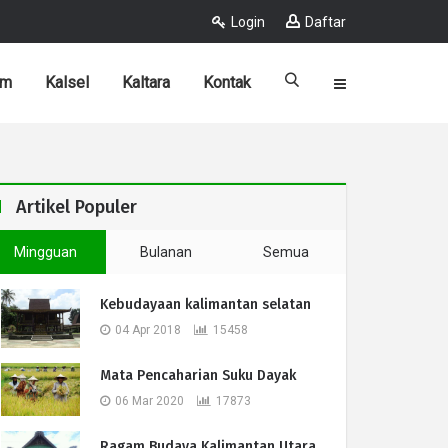
Login
Daftar
im
Kalsel
Kaltara
Kontak
Artikel Populer
Mingguan
Bulanan
Semua
Kebudayaan kalimantan selatan
04 Apr 2018
15458
Mata Pencaharian Suku Dayak
06 Mar 2020
17873
Ragam Budaya Kalimantan Utara