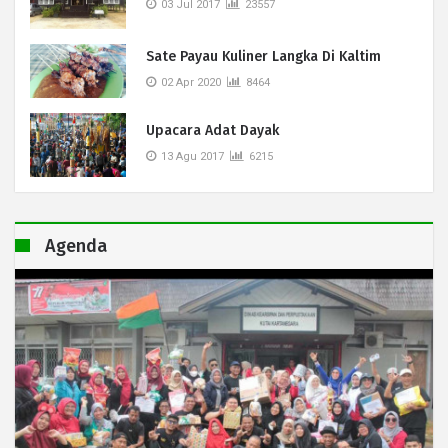
03 Jul 2017
23557
Sate Payau Kuliner Langka Di Kaltim
02 Apr 2020
8464
Upacara Adat Dayak
13 Agu 2017
6215
Agenda