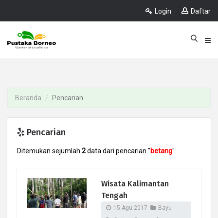
Login
Daftar
Beranda
Pencarian
Pencarian
Ditemukan sejumlah
2
data dari pencarian "
betang
"
Wisata Kalimantan
Tengah
15 Agu 2017
Bayu