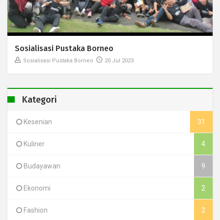
Sosialisasi Pustaka Borneo
Sosialisasi Pustaka Borneo
20 Jul 2023
Kategori
Kesenian
31
Kuliner
4
Budayawan
9
Ekonomi
2
Fashion
2