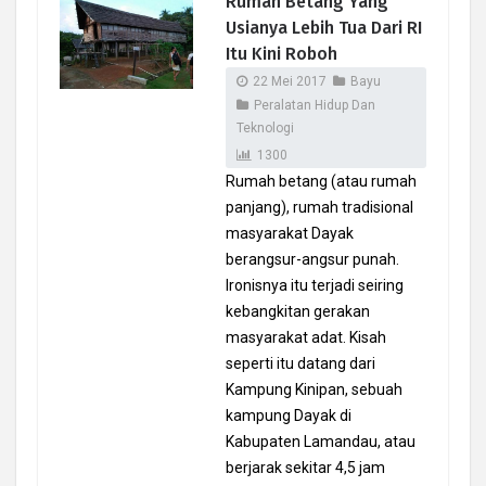
Rumah Betang Yang
Usianya Lebih Tua Dari RI
Itu Kini Roboh
22 Mei 2017
Bayu
Peralatan Hidup Dan
Teknologi
1300
Rumah betang (atau rumah
panjang), rumah tradisional
masyarakat Dayak
berangsur-angsur punah.
Ironisnya itu terjadi seiring
kebangkitan gerakan
masyarakat adat. Kisah
seperti itu datang dari
Kampung Kinipan, sebuah
kampung Dayak di
Kabupaten Lamandau, atau
berjarak sekitar 4,5 jam