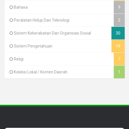
Bahasa
9
Peralatan Hidup Dan Teknologi
2
Sistem Kekerabatan Dan Organisasi Sosial
30
Sistem Pengetahuan
19
Religi
7
Koleksi Lokal / Konten Daerah
1