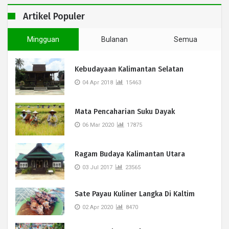
Artikel Populer
Mingguan
Bulanan
Semua
Kebudayaan Kalimantan Selatan
04 Apr 2018
15463
Mata Pencaharian Suku Dayak
06 Mar 2020
17875
Ragam Budaya Kalimantan Utara
03 Jul 2017
23565
Sate Payau Kuliner Langka Di Kaltim
02 Apr 2020
8470