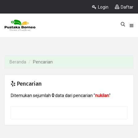
Login
Daftar
Beranda
Pencarian
Pencarian
Ditemukan sejumlah
0
data dari pencarian "
nukilan
"