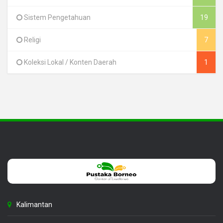
Sistem Pengetahuan
19
Religi
7
Koleksi Lokal / Konten Daerah
1
Kalimantan