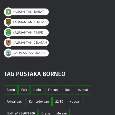
TAG PUSTAKA BORNEO
Samu
Folk
Hadui
Embun,
Nasi
Azimat
Aktualisasi
Kemerdekaan
22-30
Hassan
No-File-1786031900
Orang
Melalui