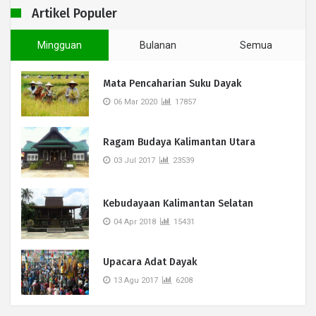
Artikel Populer
Mingguan
Bulanan
Semua
Mata Pencaharian Suku Dayak
06 Mar 2020
17857
Ragam Budaya Kalimantan Utara
03 Jul 2017
23539
Kebudayaan Kalimantan Selatan
04 Apr 2018
15431
Upacara Adat Dayak
13 Agu 2017
6208