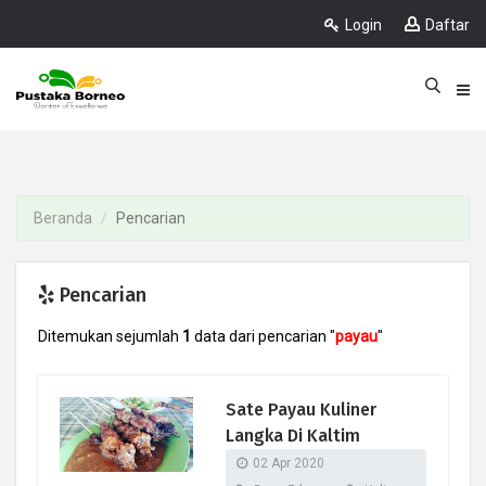
Login
Daftar
Beranda
Pencarian
Pencarian
Ditemukan sejumlah
1
data dari pencarian "
payau
"
Sate Payau Kuliner
Langka Di Kaltim
02 Apr 2020