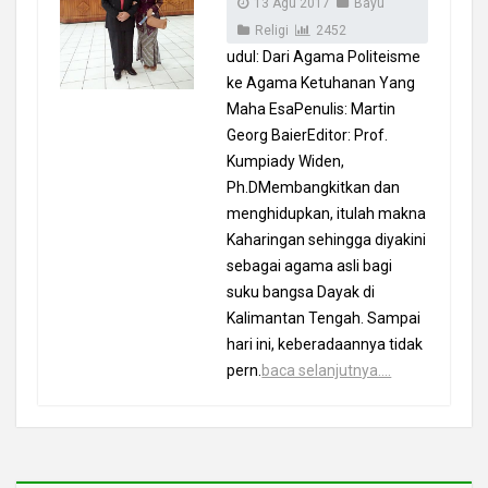
13 Agu 2017
Bayu
Religi
2452
udul: Dari Agama Politeisme
ke Agama Ketuhanan Yang
Maha EsaPenulis: Martin
Georg BaierEditor: Prof.
Kumpiady Widen,
Ph.DMembangkitkan dan
menghidupkan, itulah makna
Kaharingan sehingga diyakini
sebagai agama asli bagi
suku bangsa Dayak di
Kalimantan Tengah. Sampai
hari ini, keberadaannya tidak
pern.
baca selanjutnya....