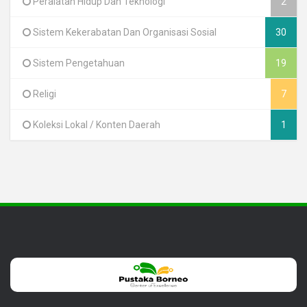
Peralatan Hidup Dan Teknologi
2
Sistem Kekerabatan Dan Organisasi Sosial
30
Sistem Pengetahuan
19
Religi
7
Koleksi Lokal / Konten Daerah
1