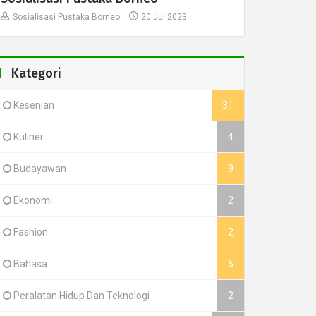
Sosialisasi Pustaka Borneo
20 Jul 2023
Kategori
Kesenian
31
Kuliner
4
Budayawan
9
Ekonomi
2
Fashion
2
Bahasa
6
Peralatan Hidup Dan Teknologi
2