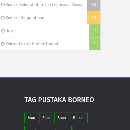
Sistem Kekerabatan Dan Organisasi Sosial
30
Sistem Pengetahuan
19
Religi
7
Koleksi Lokal / Konten Daerah
1
TAG PUSTAKA BORNEO
Atau
Puisi
Baca
Barkati