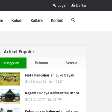
Login
Daftar
im
Kalsel
Kaltara
Kontak
Artikel Populer
Mingguan
Bulanan
Semua
Mata Pencaharian Suku Dayak
06 Mar 2020
17827
Ragam Budaya Kalimantan Utara
03 Jul 2017
23499
Kebudayaan kalimantan selatan