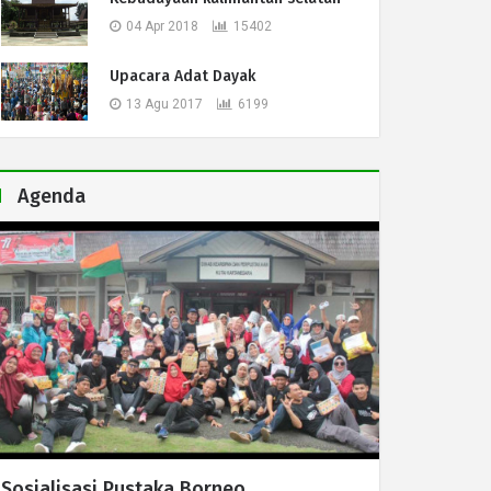
04 Apr 2018
15402
Upacara Adat Dayak
13 Agu 2017
6199
Agenda
Sosialisasi Pustaka Borneo