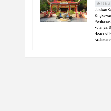
16 Mei
Julukan K
Singkawang
Pontianak 
kotanya. S
House of 
Kal.
baca se