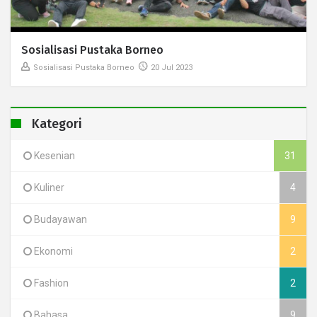
Sosialisasi Pustaka Borneo
Sosialisasi Pustaka Borneo
20 Jul 2023
Kategori
Kesenian
31
Kuliner
4
Budayawan
9
Ekonomi
2
Fashion
2
Bahasa
9