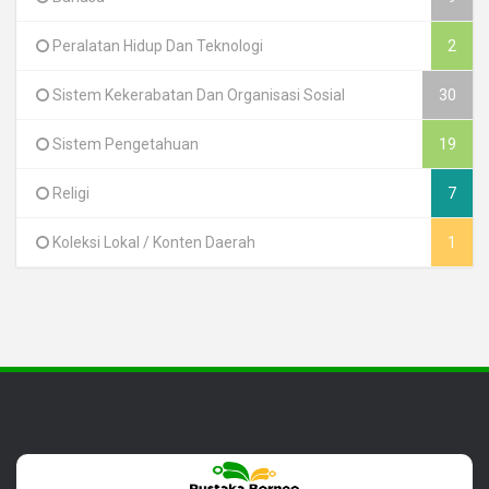
Peralatan Hidup Dan Teknologi
2
Sistem Kekerabatan Dan Organisasi Sosial
30
Sistem Pengetahuan
19
Religi
7
Koleksi Lokal / Konten Daerah
1