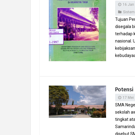
16 Jan
Sistem
Tujuan Pe
disegala 
terhadap 
nasional. 
kebijaksa
kebudayaan
Potensi
17 Mei
SMA Negeri
sekolah aw
tingkat at
Samarinda 
disebut SM