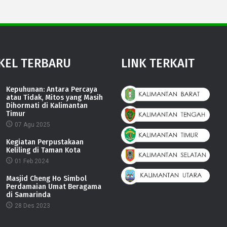
KEL TERBARU
LINK TERKAIT
Kepuhunan: Antara Percaya
atau Tidak, Mitos yang Masih
Dihormati di Kalimantan
Timur
07 Agu 2025
Kegiatan Perpustakaan
Keliling di Taman Kota
01 Feb 2024
Masjid Cheng Ho Simbol
Perdamaian Umat Beragama
di Samarinda
28 Des 2023