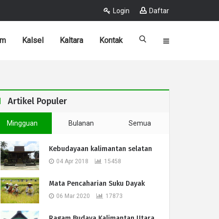
Login
Daftar
im
Kalsel
Kaltara
Kontak
Artikel Populer
Mingguan
Bulanan
Semua
Kebudayaan kalimantan selatan
04 Apr 2018
15458
Mata Pencaharian Suku Dayak
06 Mar 2020
17873
Ragam Budaya Kalimantan Utara