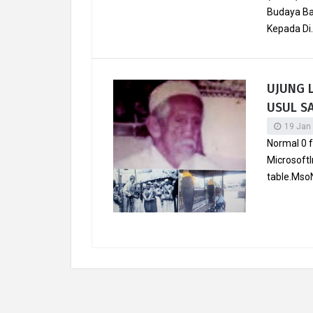
Budaya Ban
Kepada Di.
UJUNG 
USUL S
19 Jan
Normal 0 
MicrosoftI
table.Mso