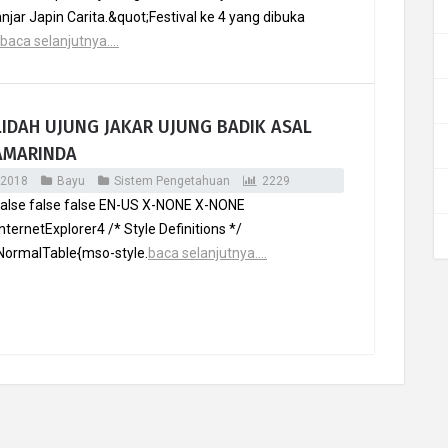
jar Japin Carita.&quot;Festival ke 4 yang dibuka
baca selanjutnya....
LIDAH UJUNG JAKAR UJUNG BADIK ASAL
AMARINDA
 2018
Bayu
Sistem Pengetahuan
2229
false false false EN-US X-NONE X-NONE
nternetExplorer4 /* Style Definitions */
NormalTable{mso-style.
baca selanjutnya....