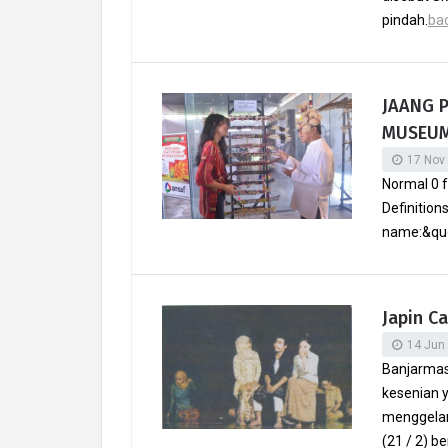
pindah.
bac
JAANG 
MUSEUM
17 Nov
Normal 0 f
Definition
name:&quo
Japin Ca
14 Jun
Banjarmas
kesenian 
menggelar 
(21 / 2) 