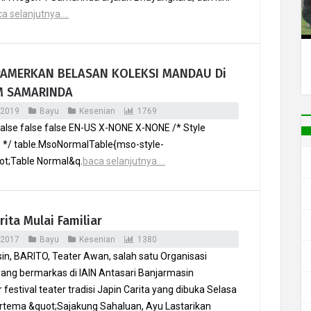
a selanjutnya....
PAMERKAN BELASAN KOLEKSI MANDAU Di
 SAMARINDA
 2019
Bayu
Kesenian
1769
alse false false EN-US X-NONE X-NONE /* Style
s */ table.MsoNormalTable{mso-style-
t;Table Normal&q.
baca selanjutnya....
rita Mulai Familiar
 2017
Bayu
Kesenian
1380
in, BARITO, Teater Awan, salah satu Organisasi
yang bermarkas di IAIN Antasari Banjarmasin
festival teater tradisi Japin Carita yang dibuka Selasa
bertema &quot;Sajakung Sahaluan, Ayu Lastarikan