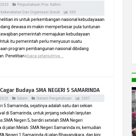
 2023
Perpustakaan Prov. Kaltim
 Kekerabatan Dan Organisasi Sosial
550
nelitian ini untuk perkembangan nasional kebudayaaan
bidang dewasa ini makin memperbesar pula tuntunan
kewajiban pemerintah memajukan kebudayaan
Untuk itu pemerintah perlu menyusun suatu
naan program pembangunan nasional dibidang
. Penelitian i.
baca selanjutnya....
 Cagar Budaya SMA NEGERI 5 SAMARINDA
 2020
Salam
Sistem Pengetahuan
2307
 5 Samarinda, sejatinya adalah satu dari sekian
al di Samarinda, untuk jenjang sekolah lanjutan
as.SMA Negeri 5, berdiri setelah SMA Negeri
di jalan Melati. SMA Negeri Samarinda ini, kemudian
A Negeri 1 Samarinda di jalan Bhayangkara, dan kini