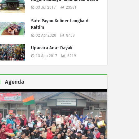
03 Jul 2017
23561
Sate Payau Kuliner Langka di
Kaltim
02 Apr 2020
8468
Upacara Adat Dayak
13 Agu 2017
6219
Agenda