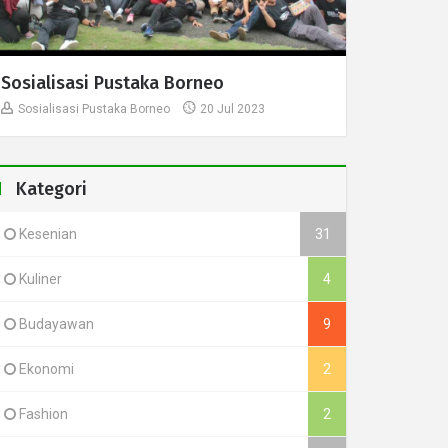
Sosialisasi Pustaka Borneo
Sosialisasi Pustaka Borneo
20 Jul 2023
Kategori
Kesenian
31
Kuliner
4
Budayawan
9
Ekonomi
2
Fashion
2