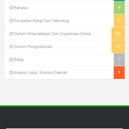
Bahasa
9
Peralatan Hidup Dan Teknologi
2
Sistem Kekerabatan Dan Organisasi Sosial
30
Sistem Pengetahuan
19
Religi
7
Koleksi Lokal / Konten Daerah
1