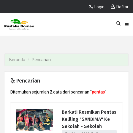
Login
Daftar
Beranda
Pencarian
Pencarian
Ditemukan sejumlah
2
data dari pencarian "
pentas
"
Barkati Resmikan Pentas
Keliling "SANDIMA" Ke
Sekolah - Sekolah