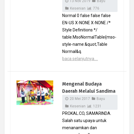
13 Nov 2019
Bayu
Kesenian
776
Normal 0 false false false
EN-US X-NONE X-NONE /*
Style Definitions */
table.MsoNormalTable{mso-
style-name:&quot;Table
Normal&q.
baca selanjutnya....
Mengenal Budaya
Daerah Melalui Sandima
20 Mei 2017
Bayu
Kesenian
1231
PROKAL.CO, SAMARINDA.
Salah satu upaya untuk
menanamkan dan