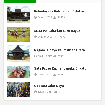
Kebudayaan Kalimantan Selatan
04 Apr 2018
15458
Mata Pencaharian Suku Dayak
06 Mar 2020
17873
Ragam Budaya Kalimantan Utara
03 Jul 2017
23561
Sate Payau Kuliner Langka Di Kaltim
02 Apr 2020
8468
Upacara Adat Dayak
13 Agu 2017
6219