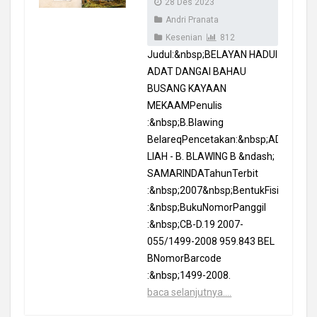
28 Des 2023
Andri Pranata
Kesenian
812
Judul:&nbsp;BELAYAN HADUI
ADAT DANGAI BAHAU
BUSANG KAYAAN
MEKAAMPenulis
:&nbsp;B.Blawing
BelareqPencetakan:&nbsp;ADRIANUS
LIAH - B. BLAWING B &ndash;
SAMARINDATahunTerbit
:&nbsp;2007&nbsp;BentukFisik
:&nbsp;BukuNomorPanggil
:&nbsp;CB-D.19 2007-
055/1499-2008 959.843 BEL
BNomorBarcode
:&nbsp;1499-2008.
baca selanjutnya....