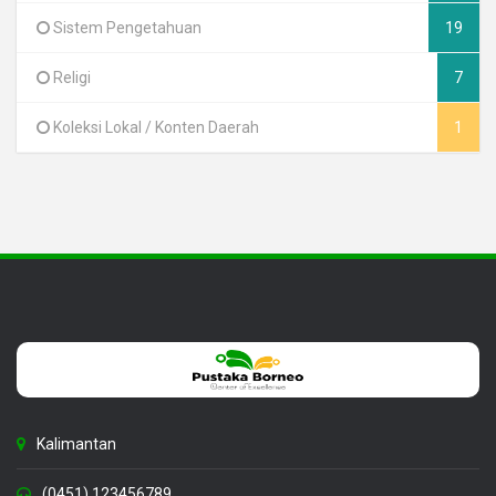
Sistem Pengetahuan
19
Religi
7
Koleksi Lokal / Konten Daerah
1
Kalimantan
(0451) 123456789