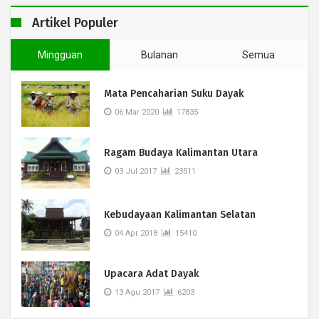
Artikel Populer
Mingguan
Bulanan
Semua
Mata Pencaharian Suku Dayak
06 Mar 2020
17835
Ragam Budaya Kalimantan Utara
03 Jul 2017
23511
Kebudayaan Kalimantan Selatan
04 Apr 2018
15410
Upacara Adat Dayak
13 Agu 2017
6203