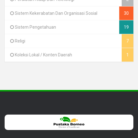
Sistem Kekerabatan Dan Organisasi Sosial
30
Sistem Pengetahuan
19
Religi
7
Koleksi Lokal / Konten Daerah
1