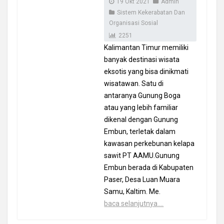
19 Okt 2021
Admin
Sistem Kekerabatan Dan
Organisasi Sosial
2251
Kalimantan Timur memiliki
banyak destinasi wisata
eksotis yang bisa dinikmati
wisatawan. Satu di
antaranya Gunung Boga
atau yang lebih familiar
dikenal dengan Gunung
Embun, terletak dalam
kawasan perkebunan kelapa
sawit PT AAMU.Gunung
Embun berada di Kabupaten
Paser, Desa Luan Muara
Samu, Kaltim. Me.
baca selanjutnya....