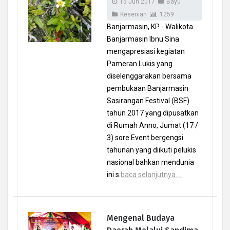
15 Jun 2017
Bayu
Kesenian
1259
Banjarmasin, KP - Walikota
Banjarmasin Ibnu Sina
mengapresiasi kegiatan
Pameran Lukis yang
diselenggarakan bersama
pembukaan Banjarmasin
Sasirangan Festival (BSF)
tahun 2017 yang dipusatkan
di Rumah Anno, Jumat (17 /
3) sore.Event bergengsi
tahunan yang diikuti pelukis
nasional bahkan mendunia
ini s.
baca selanjutnya....
Mengenal Budaya