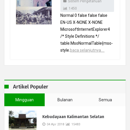
Sistem Pengetahuan
1450
Normal 0 false false false
EN-US X-NONE X-NONE
MicrosoftInternetExplorer4
/* Style Definitions */
table.MsoNormalTable{mso-
style.
baca selanjutnya....
Artikel Populer
Mingguan
Bulanan
Semua
Kebudayaan Kalimantan Selatan
04 Apr 2018
15483