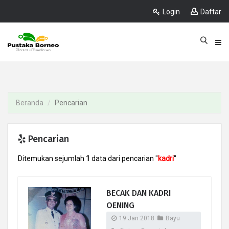
Login
Daftar
Beranda
Pencarian
Pencarian
Ditemukan sejumlah
1
data dari pencarian "
kadri
"
BECAK DAN KADRI
OENING
19 Jan 2018
Bayu