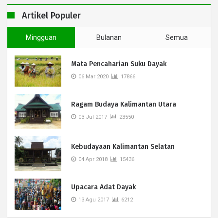
Artikel Populer
Mingguan
Bulanan
Semua
Mata Pencaharian Suku Dayak
06 Mar 2020
17866
Ragam Budaya Kalimantan Utara
03 Jul 2017
23550
Kebudayaan Kalimantan Selatan
04 Apr 2018
15436
Upacara Adat Dayak
13 Agu 2017
6212