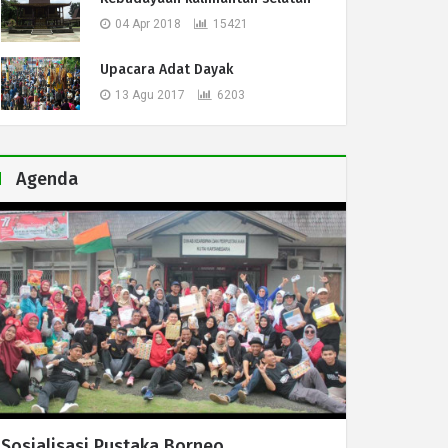
04 Apr 2018
15421
Upacara Adat Dayak
13 Agu 2017
6203
Agenda
Sosialisasi Pustaka Borneo