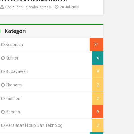
Sosialisasi Pustaka Borneo
20 Jul 2023
Kategori
Kesenian
31
Kuliner
4
Budayawan
9
Ekonomi
2
Fashion
2
Bahasa
9
Peralatan Hidup Dan Teknologi
2