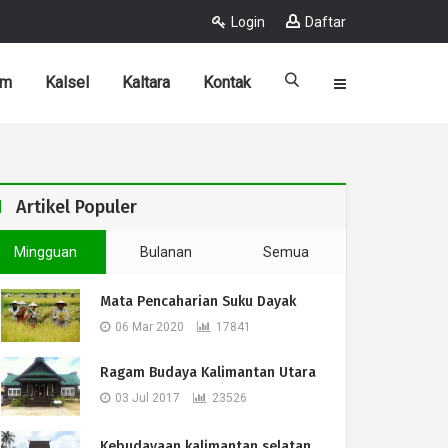
Login
Daftar
im
Kalsel
Kaltara
Kontak
Artikel Populer
Mingguan
Bulanan
Semua
Mata Pencaharian Suku Dayak
06 Mar 2020
17841
Ragam Budaya Kalimantan Utara
03 Jul 2017
23526
Kebudayaan kalimantan selatan