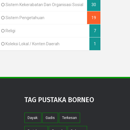
Sistem Kekerabatan Dan Organisasi Sosial
30
Sistem Pengetahuan
19
Religi
7
Koleksi Lokal / Konten Daerah
1
TAG PUSTAKA BORNEO
Dayak:
Gadis
Terkesan