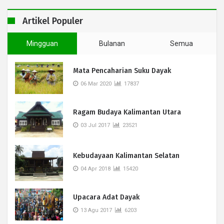
Artikel Populer
Mingguan
Bulanan
Semua
Mata Pencaharian Suku Dayak
06 Mar 2020
17837
Ragam Budaya Kalimantan Utara
03 Jul 2017
23521
Kebudayaan Kalimantan Selatan
04 Apr 2018
15420
Upacara Adat Dayak
13 Agu 2017
6203