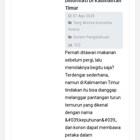
Dihormati Di Kalimantan
Timur
07 Agu 2025
Tang Annisa Inocentia
Husna
Sistem Pengetahuan
322
Pernah ditawari makanan
sebelum pergi, lalu
menolaknya begitu saja?
Terdengar sederhana,
namun di Kalimantan Timur
tindakan itu bisa dianggap
melanggar pantangan turun
temurun yang dikenal
dengan nama
&#039;kepuhunan&#039;,
dan konon dapat membawa
petaka dalam