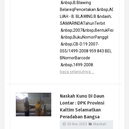
:&nbsp;B.Blawing
BelareqPencetakan:&nbsp;ADRIANUS
LIAH - B. BLAWING B &ndash;
SAMARINDATahunTerbit
:&nbsp;2007&nbsp;BentukFisik
:&nbsp;BukuNomorPanggil
:&nbsp;CB-D.19 2007-
055/1499-2008 959.843 BEL
BNomorBarcode
:&nbsp;1499-2008.
baca selanjutnya....
Naskah Kuno Di Daun
Lontar : DPK Provinsi
Kaltim Selamatkan
Peradaban Bangsa
30 Nov 2023
Masitah