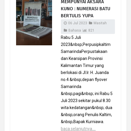
MEMPUNYAI AKSARA
KUNO : NUMERASI BATU
BERTULIS YUPA
06 Jul 2023
Masitah
Bahasa
821
Rabu 5 Juli
2023&nbsp;Perpusipkaltim
SamarindaPerpustakaan
dan Kearsipan Provinsi
Kalimantan Timur yang
berlokasi di Jl.Ir. H. Juanda
no.4 &nbsp;depan flyover
Samarinda
&nbsp;pagi&nbsp; ini Rabu 5
Juli 2023 sekitar pukul 8.30
wita kedatangan&nbsp; dua
&nbsp;orang Penulis Kaltim,
&nbsp;Bapak Kurniawa.
baca selanjutnya....