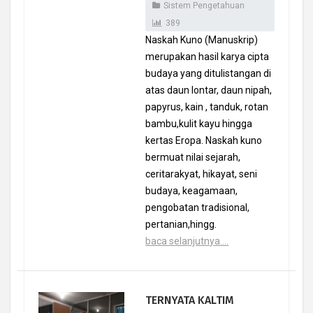
Sistem Pengetahuan
389
Naskah Kuno (Manuskrip)
merupakan hasil karya cipta
budaya yang ditulistangan di
atas daun lontar, daun nipah,
papyrus, kain , tanduk, rotan
bambu,kulit kayu hingga
kertas Eropa. Naskah kuno
bermuat nilai sejarah,
ceritarakyat, hikayat, seni
budaya, keagamaan,
pengobatan tradisional,
pertanian,hingg.
baca selanjutnya....
TERNYATA KALTIM