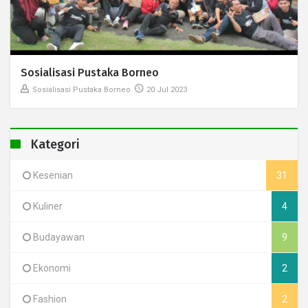
Sosialisasi Pustaka Borneo
Sosialisasi Pustaka Borneo
20 Jul 2023
Kategori
Kesenian
31
Kuliner
4
Budayawan
9
Ekonomi
2
Fashion
2