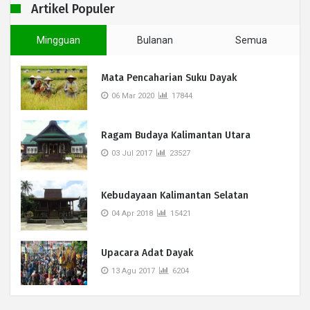
Artikel Populer
Mingguan
Bulanan
Semua
Mata Pencaharian Suku Dayak
06 Mar 2020
17844
Ragam Budaya Kalimantan Utara
03 Jul 2017
23527
Kebudayaan Kalimantan Selatan
04 Apr 2018
15421
Upacara Adat Dayak
13 Agu 2017
6204