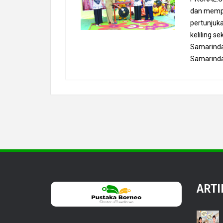
dan mempe
pertunjuk
keliling 
Samarinda
Samarinda
ARTI