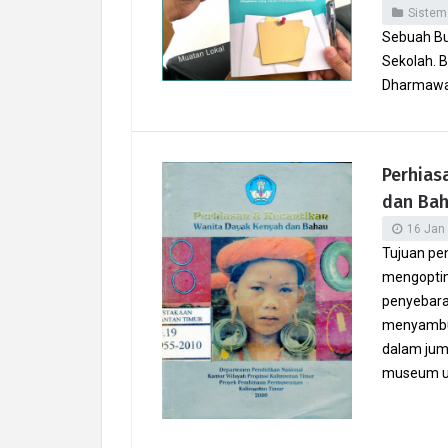
Sistem
Sebuah Bu
Sekolah. 
Dharmawa
Perhias
dan Ba
16 Jan
Tujuan pe
mengoptim
penyebara
menyambut
dalam jum
museum u