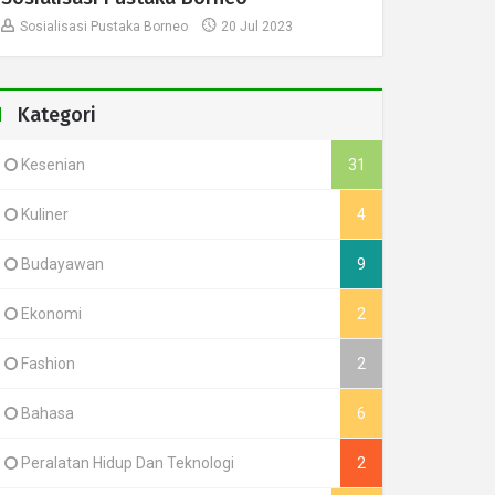
Sosialisasi Pustaka Borneo
20 Jul 2023
Kategori
Kesenian
31
Kuliner
4
Budayawan
9
Ekonomi
2
Fashion
2
Bahasa
6
Peralatan Hidup Dan Teknologi
2