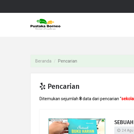
Beranda
Pencarian
Pencarian
Ditemukan sejumlah
8
data dari pencarian "
sekola
SEBUAH
24 Agu