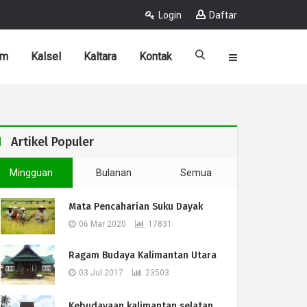
Login
Daftar
im
Kalsel
Kaltara
Kontak
Artikel Populer
Mingguan
Bulanan
Semua
Mata Pencaharian Suku Dayak
06 Mar 2020
17831
Ragam Budaya Kalimantan Utara
03 Jul 2017
23503
Kebudayaan kalimantan selatan