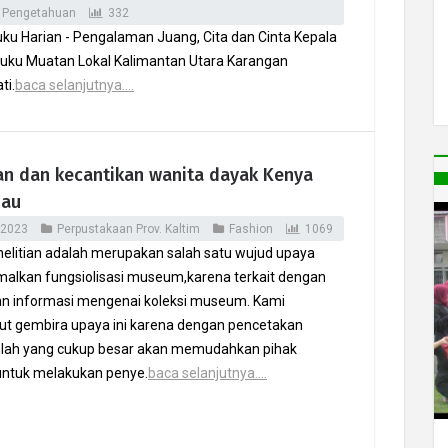
 Pengetahuan
332
ku Harian - Pengalaman Juang, Cita dan Cinta Kepala
Buku Muatan Lokal Kalimantan Utara Karangan
ti.
baca selanjutnya....
an dan kecantikan wanita dayak Kenya
hau
 2023
Perpustakaan Prov. Kaltim
Fashion
1069
nelitian adalah merupakan salah satu wujud upaya
alkan fungsiolisasi museum,karena terkait dengan
n informasi mengenai koleksi museum. Kami
 gembira upaya ini karena dengan pencetakan
lah yang cukup besar akan memudahkan pihak
ntuk melakukan penye.
baca selanjutnya....