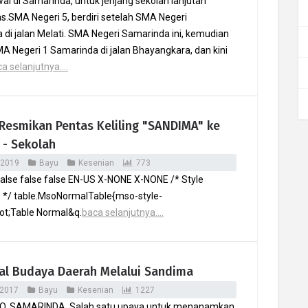
al di Samarinda, untuk jenjang sekolah lanjutan
as.SMA Negeri 5, berdiri setelah SMA Negeri
di jalan Melati. SMA Negeri Samarinda ini, kemudian
A Negeri 1 Samarinda di jalan Bhayangkara, dan kini
a selanjutnya....
 Resmikan Pentas Keliling "SANDIMA" ke
 - Sekolah
 2019
Bayu
Kesenian
773
alse false false EN-US X-NONE X-NONE /* Style
s */ table.MsoNormalTable{mso-style-
t;Table Normal&q.
baca selanjutnya....
l Budaya Daerah Melalui Sandima
 2017
Bayu
Kesenian
1227
O, SAMARINDA. Salah satu upaya untuk menanamkan