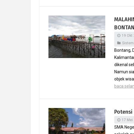
MALAHI
BONTA
19 Okt
Sistem
Bontang, D
Kalimantan
dikenal se
Namun sia
objek wisa
baca selanj
Potensi
17 Mei
SMA Negeri