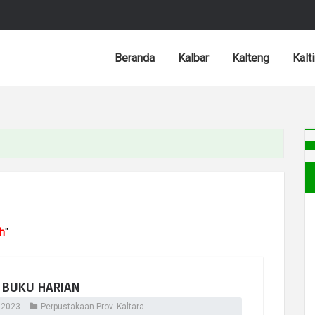
Beranda
Kalbar
Kalteng
Kalt
h
"
 BUKU HARIAN
 2023
Perpustakaan Prov. Kaltara