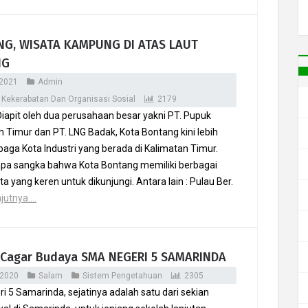
NG, WISATA KAMPUNG DI ATAS LAUT
NG
 2021
Admin
 Kekerabatan Dan Organisasi Sosial
2179
iapit oleh dua perusahaan besar yakni PT. Pupuk
 Timur dan PT. LNG Badak, Kota Bontang kini lebih
baga Kota Industri yang berada di Kalimatan Timur.
pa sangka bahwa Kota Bontang memiliki berbagai
ta yang keren untuk dikunjungi. Antara lain : Pulau Ber.
utnya....
 Cagar Budaya SMA NEGERI 5 SAMARINDA
 2020
Salam
Sistem Pengetahuan
2305
 5 Samarinda, sejatinya adalah satu dari sekian