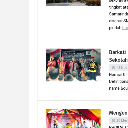
sekolah aw
tingkat at
Samarinda 
disebut SM
pindah.
bac
Barkati
Sekolah
13 Nov
Normal 0 f
Definition
name:&quo
Mengena
20 Mei
PROKAL.C