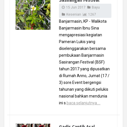
Sasirangan Festival
15 Jun 2017
Bayu
Kesenian
1267
Banjarmasin, KP - Walikota
Banjarmasin Ibnu Sina
mengapresiasi kegiatan
Pameran Lukis yang
diselenggarakan bersama
pembukaan Banjarmasin
Sasirangan Festival (BSF)
tahun 2017 yang dipusatkan
di Rumah Anno, Jumat (17 /
3) sore.Event bergengsi
tahunan yang diikuti pelukis
nasional bahkan mendunia
ini s.
baca selanjutnya....
Gadis Cantik Asal