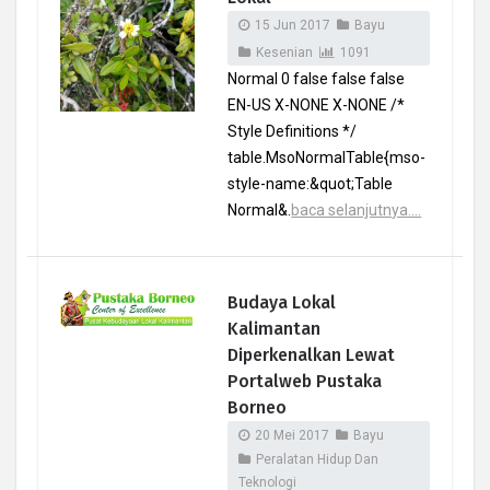
15 Jun 2017
Bayu
Kesenian
1091
Normal 0 false false false
EN-US X-NONE X-NONE /*
Style Definitions */
table.MsoNormalTable{mso-
style-name:&quot;Table
Normal&.
baca selanjutnya....
Budaya Lokal
Kalimantan
Diperkenalkan Lewat
Portalweb Pustaka
Borneo
20 Mei 2017
Bayu
Peralatan Hidup Dan
Teknologi