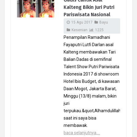
Kalteng Bikin Juri Putri
Pariswisata Nasional
15 Agu 2017
Bayu
Kesenian
1225
Penampilan Ramadhani
Fayaputri Lutfi Darlan asal
Kalteng membawakan Tari
Balian Dadas di semifinal
Talent Show Putri Pariwisata
Indonesia 2017 di showroom
Hotel Ibis Budget, di kawasan
Daan Mogot, Jakarta Barat,
Minggu (13/8) malam, bikin
juri
terpukau.&quot;Alhamdulillah
saat ini saya bisa
membawak.
baca selanjutnya....