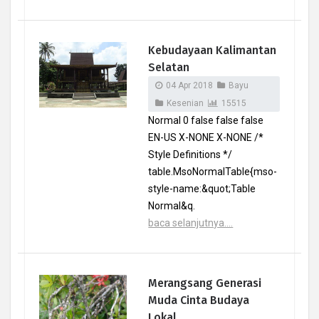
Kebudayaan Kalimantan
Selatan
04 Apr 2018
Bayu
Kesenian
15515
Normal 0 false false false
EN-US X-NONE X-NONE /*
Style Definitions */
table.MsoNormalTable{mso-
style-name:&quot;Table
Normal&q.
baca selanjutnya....
Merangsang Generasi
Muda Cinta Budaya
Lokal