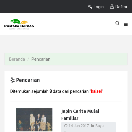
Login
Daftar
Beranda
Pencarian
Pencarian
Ditemukan sejumlah
8
data dari pencarian "
kalsel
"
Japin Carita Mulai
Familiar
14 Jun 2017
Bayu