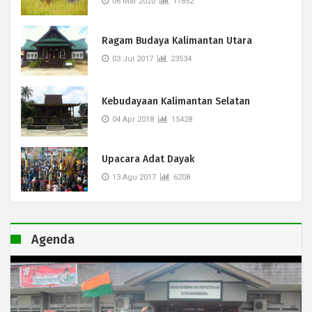
06 Mar 2020
17852
Ragam Budaya Kalimantan Utara
03 Jul 2017
23534
Kebudayaan Kalimantan Selatan
04 Apr 2018
15428
Upacara Adat Dayak
13 Agu 2017
6208
Agenda