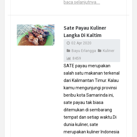
baca selanjutnya....
Sate Payau Kuliner
Langka Di Kaltim
02 Apr 2020
Bayu Erlangga
Kuliner
8459
SATE payau merupakan
salah satu makanan terkenal
dari Kalimantan Timur. Kalau
kamu mengunjungi provinsi
beribu kota Samarinda ini,
sate payau tak biasa
ditemukan di sembarang
tempat dan setiap waktu.Di
dunia kuliner, sate
merupakan kuliner Indonesia