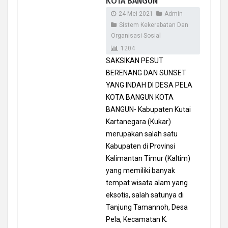
KOTA BANGUN
24 Mei 2021
Admin
Sistem Kekerabatan Dan
Organisasi Sosial
1204
SAKSIKAN PESUT
BERENANG DAN SUNSET
YANG INDAH DI DESA PELA
KOTA BANGUN KOTA
BANGUN- Kabupaten Kutai
Kartanegara (Kukar)
merupakan salah satu
Kabupaten di Provinsi
Kalimantan Timur (Kaltim)
yang memiliki banyak
tempat wisata alam yang
eksotis, salah satunya di
Tanjung Tamannoh, Desa
Pela, Kecamatan K.