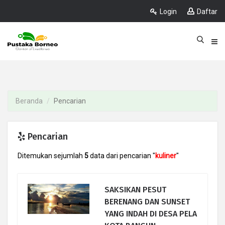
Login
Daftar
Beranda
Pencarian
Pencarian
Ditemukan sejumlah
5
data dari pencarian "
kuliner
"
SAKSIKAN PESUT
BERENANG DAN SUNSET
YANG INDAH DI DESA PELA