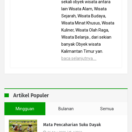
sekali obyek wisata antara
lain Wisata Alam, Wisata
Sejarah, Wisata Budaya,
Wisata Minat Khusus, Wisata
Kuliner, Wisata Olah Raga,
Wisata Belanja , dari sekian
banyak Obyek wisata
Kalimantan Timur yan.
baca selanjutnya....
Artikel Populer
Mingguan
Bulanan
Semua
Mata Pencaharian Suku Dayak