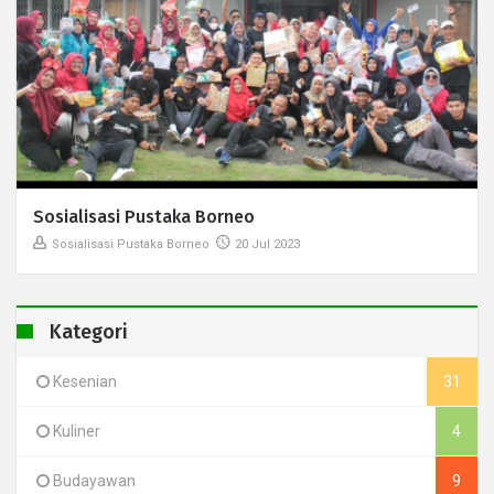
Sosialisasi Pustaka Borneo
Sosialisasi Pustaka Borneo
20 Jul 2023
Kategori
Kesenian
31
Kuliner
4
Budayawan
9