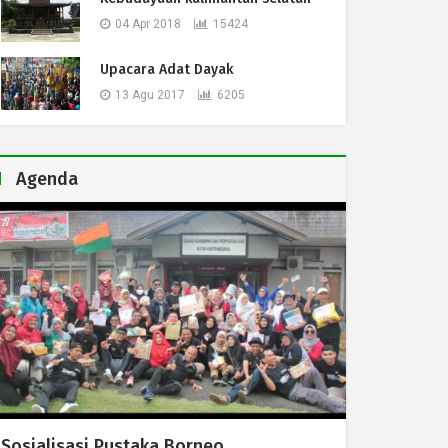
04 Apr 2018
15424
Upacara Adat Dayak
13 Agu 2017
6205
Agenda
Sosialisasi Pustaka Borneo