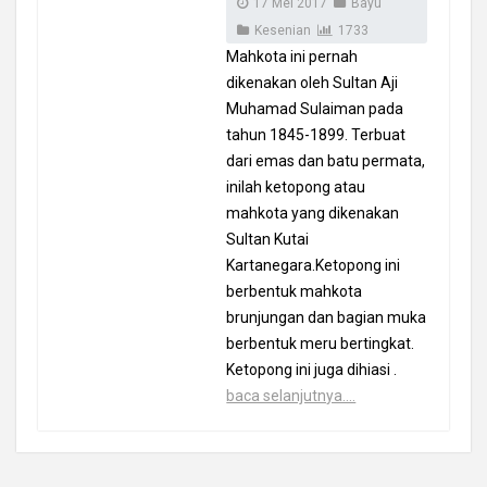
17 Mei 2017
Bayu
Kesenian
1733
Mahkota ini pernah
dikenakan oleh Sultan Aji
Muhamad Sulaiman pada
tahun 1845-1899. Terbuat
dari emas dan batu permata,
inilah ketopong atau
mahkota yang dikenakan
Sultan Kutai
Kartanegara.Ketopong ini
berbentuk mahkota
brunjungan dan bagian muka
berbentuk meru bertingkat.
Ketopong ini juga dihiasi .
baca selanjutnya....