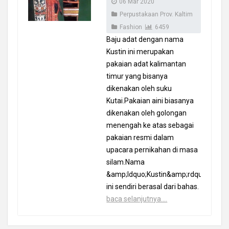
06 Mar 2020
Perpustakaan Prov. Kaltim
Fashion
6459
Baju adat dengan nama
Kustin ini merupakan
pakaian adat kalimantan
timur yang bisanya
dikenakan oleh suku
Kutai.Pakaian aini biasanya
dikenakan oleh golongan
menengah ke atas sebagai
pakaian resmi dalam
upacara pernikahan di masa
silam.Nama
&amp;ldquo;Kustin&amp;rdquo;
ini sendiri berasal dari bahas.
baca selanjutnya....