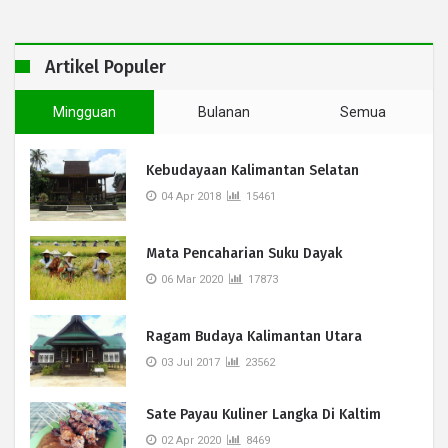
Artikel Populer
Mingguan
Bulanan
Semua
Kebudayaan Kalimantan Selatan
04 Apr 2018
15461
Mata Pencaharian Suku Dayak
06 Mar 2020
17873
Ragam Budaya Kalimantan Utara
03 Jul 2017
23562
Sate Payau Kuliner Langka Di Kaltim
02 Apr 2020
8469