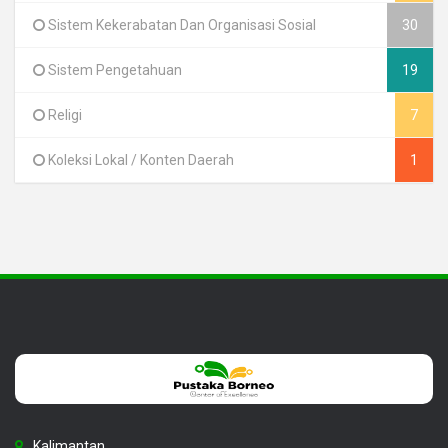
Sistem Kekerabatan Dan Organisasi Sosial
30
Sistem Pengetahuan
19
Religi
7
Koleksi Lokal / Konten Daerah
1
Kalimantan