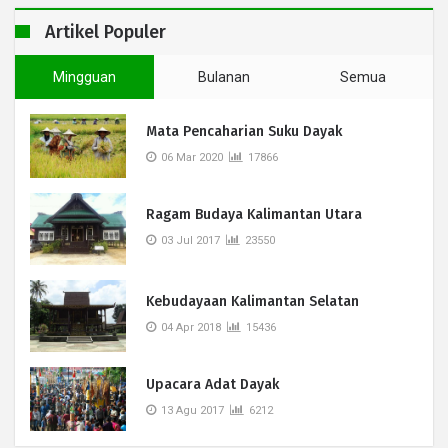
Artikel Populer
Mingguan
Bulanan
Semua
Mata Pencaharian Suku Dayak
06 Mar 2020
17866
Ragam Budaya Kalimantan Utara
03 Jul 2017
23550
Kebudayaan Kalimantan Selatan
04 Apr 2018
15436
Upacara Adat Dayak
13 Agu 2017
6212