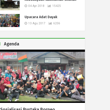
04 Apr 2018
15425
Upacara Adat Dayak
13 Agu 2017
6206
Agenda
Sosialisasi Pustaka Borneo