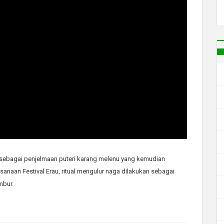
ni sebagai penjelmaan puteri karang melenu yang kemudian
sanaan Festival Erau, ritual mengulur naga dilakukan sebagai
mbur.