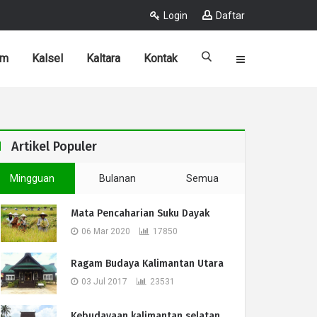
Login
Daftar
im
Kalsel
Kaltara
Kontak
Artikel Populer
Mingguan
Bulanan
Semua
Mata Pencaharian Suku Dayak
06 Mar 2020
17850
Ragam Budaya Kalimantan Utara
03 Jul 2017
23531
Kebudayaan kalimantan selatan