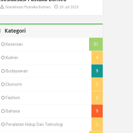
Sosialisasi Pustaka Borneo
20 Jul 2023
Kategori
Kesenian
31
Kuliner
4
Budayawan
9
Ekonomi
2
Fashion
2
Bahasa
9
Peralatan Hidup Dan Teknologi
2