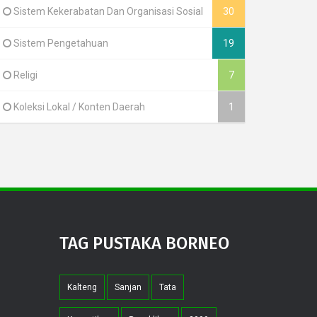
Sistem Kekerabatan Dan Organisasi Sosial
30
Sistem Pengetahuan
19
Religi
7
Koleksi Lokal / Konten Daerah
1
TAG PUSTAKA BORNEO
Kalteng
Sanjan
Tata