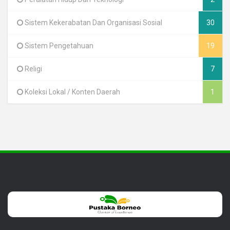
Sistem Kekerabatan Dan Organisasi Sosial
30
Sistem Pengetahuan
19
Religi
7
Koleksi Lokal / Konten Daerah
1