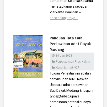
pemerintah Kolonial Belanda
menetapkannya sebagai
Vierkante Paal dan w.
baca selanjutnya....
Panduan Tata Cara
Perkawinan Adat Dayak
Modang
16 Jan 2023
Perpustakaan Prov. Kaltim
Kesenian
927
Tujuan Penelitian ini adalah
penyusunan buku Naskah
Upacara adat perkawinan
Sub Dayak Modang &nbsp;ini
&nbsp;&nbsp;upaya
pembinaan potensi budaya