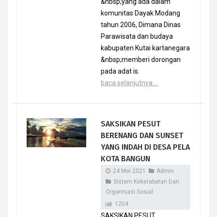
&nbsp;yang ada dalam
komunitas Dayak Modang
tahun 2006, Dimana Dinas
Parawisata dan budaya
kabupaten Kutai kartanegara
&nbsp;memberi dorongan
pada adat is.
baca selanjutnya....
SAKSIKAN PESUT
BERENANG DAN SUNSET
YANG INDAH DI DESA PELA
KOTA BANGUN
24 Mei 2021
Admin
Sistem Kekerabatan Dan
Organisasi Sosial
1204
SAKSIKAN PESUT