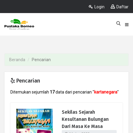
Login
Daftar
Beranda
Pencarian
Pencarian
Ditemukan sejumlah
17
data dari pencarian "
kartanegara
"
Sekilas Sejarah
Kesultanan Bulungan
Dari Masa Ke Masa