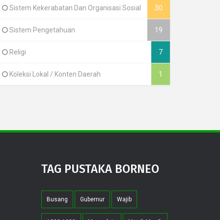
Sistem Kekerabatan Dan Organisasi Sosial
30
Sistem Pengetahuan
19
Religi
7
Koleksi Lokal / Konten Daerah
1
TAG PUSTAKA BORNEO
Busang
Gubernur
Wajib