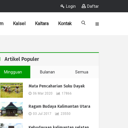
Login
Daftar
im
Kalsel
Kaltara
Kontak
Artikel Populer
Mingguan
Bulanan
Semua
Mata Pencaharian Suku Dayak
06 Mar 2020
17866
Ragam Budaya Kalimantan Utara
03 Jul 2017
23550
Kebudayaan kalimantan selatan