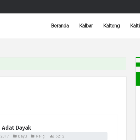
Beranda
Kalbar
Kalteng
Kalt
 Adat Dayak
 2017
Bayu
Religi
6212