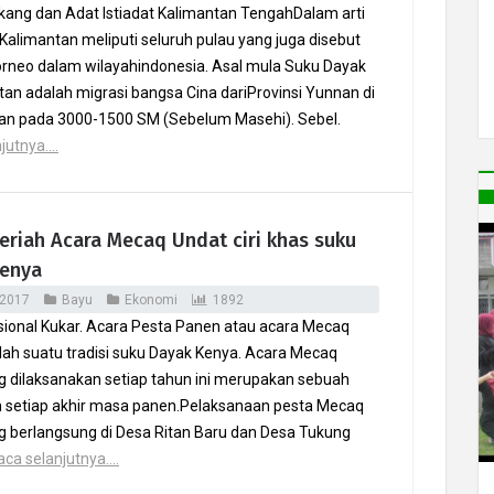
akang dan Adat Istiadat Kalimantan TengahDalam arti
Kalimantan meliputi seluruh pulau yang juga disebut
rneo dalam wilayahindonesia. Asal mula Suku Dayak
tan adalah migrasi bangsa Cina dariProvinsi Yunnan di
tan pada 3000-1500 SM (Sebelum Masehi). Sebel.
utnya....
eriah Acara Mecaq Undat ciri khas suku
Kenya
 2017
Bayu
Ekonomi
1892
asional Kukar. Acara Pesta Panen atau acara Mecaq
lah suatu tradisi suku Dayak Kenya. Acara Mecaq
g dilaksanakan setiap tahun ini merupakan sebuah
in setiap akhir masa panen.Pelaksanaan pesta Mecaq
g berlangsung di Desa Ritan Baru dan Desa Tukung
aca selanjutnya....