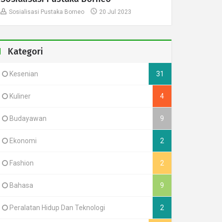
Sosialisasi Pustaka Borneo
20 Jul 2023
Kategori
Kesenian
31
Kuliner
4
Budayawan
9
Ekonomi
2
Fashion
2
Bahasa
9
Peralatan Hidup Dan Teknologi
2