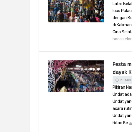
Latar Bel
luas Pulau
dengan Bo
di Kaliman
Cina Sela
baca selanj
Pesta m
dayak 
21 Mei
Pikiran N
Undat ada
Undat yan
acara rut
Undat yan
Ritan Ke.
b