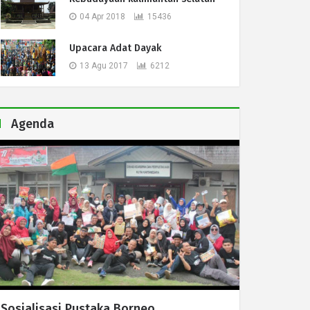
04 Apr 2018
15436
Upacara Adat Dayak
13 Agu 2017
6212
Agenda
Sosialisasi Pustaka Borneo