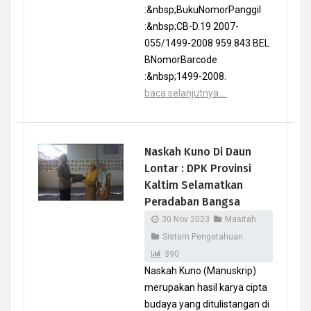
:&nbsp;BukuNomorPanggil
:&nbsp;CB-D.19 2007-
055/1499-2008 959.843 BEL
BNomorBarcode
:&nbsp;1499-2008.
baca selanjutnya....
Naskah Kuno Di Daun
Lontar : DPK Provinsi
Kaltim Selamatkan
Peradaban Bangsa
30 Nov 2023
Masitah
Sistem Pengetahuan
390
Naskah Kuno (Manuskrip)
merupakan hasil karya cipta
budaya yang ditulistangan di