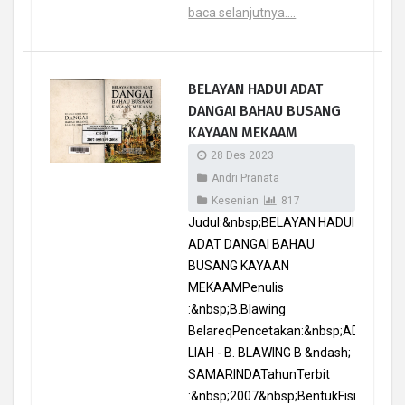
baca selanjutnya....
BELAYAN HADUI ADAT
DANGAI BAHAU BUSANG
KAYAAN MEKAAM
28 Des 2023
Andri Pranata
Kesenian
817
Judul:&nbsp;BELAYAN HADUI
ADAT DANGAI BAHAU
BUSANG KAYAAN
MEKAAMPenulis
:&nbsp;B.Blawing
BelareqPencetakan:&nbsp;ADRIANUS
LIAH - B. BLAWING B &ndash;
SAMARINDATahunTerbit
:&nbsp;2007&nbsp;BentukFisik