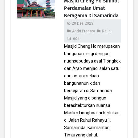
Masjid Cheng Ho Simbol
Perdamaian Umat
Beragama Di Samarinda
28 Des 2023
Andri Pranata
Religi
604
Masjid Cheng Ho merupakan
bangunan religi dengan
nuansabudaya asal Tiongkok
dan Arab menjadi salah satu
dari antara sekian
bangunanunik dan
bersejarah di Samarinda.
Masjid yang dibangun
berasitekturkan nuansa
MuslimTionghoa ini berlokasi
di Jalan Ruhui Rahayu 1,
Samarinda, Kalimantan
Timuryang dahul.