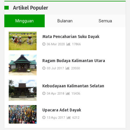
Artikel Populer
Mingguan
Bulanan
Semua
Mata Pencaharian Suku Dayak
06 Mar 2020
17866
Ragam Budaya Kalimantan Utara
03 Jul 2017
23550
Kebudayaan Kalimantan Selatan
04 Apr 2018
15436
Upacara Adat Dayak
13 Agu 2017
6212