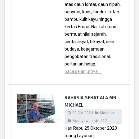
atas daun lontar, daun nipah,
papyrus, kain , tanduk, rotan
bambu,kulit kayu hingga
kertas Eropa. Naskah kuno
bermuat nilai sejarah,
ceritarakyat, hikayat, seni
budaya, keagamaan,
pengobatan tradisional,
pertanian,hingg.
baca selanjutnya....
RAHASIA SEHAT ALA MR.
MICHAEL
30 Okt 2023
Masitah
Budayawan
612
Hari Rabu 25 Oktober 2023
ruang Layanan