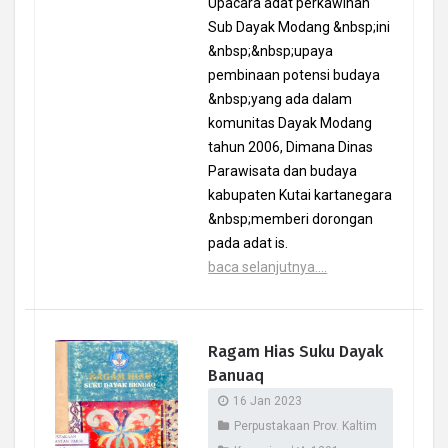
Upacara adat perkawinan
Sub Dayak Modang &nbsp;ini
&nbsp;&nbsp;upaya
pembinaan potensi budaya
&nbsp;yang ada dalam
komunitas Dayak Modang
tahun 2006, Dimana Dinas
Parawisata dan budaya
kabupaten Kutai kartanegara
&nbsp;memberi dorongan
pada adat is.
baca selanjutnya....
Ragam Hias Suku Dayak
Banuaq
16 Jan 2023
Perpustakaan Prov. Kaltim