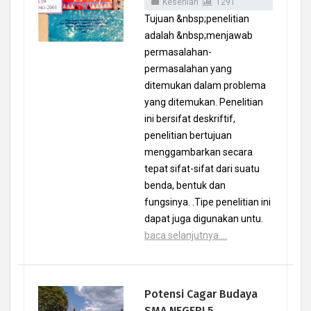
Kesenian
1291
Tujuan &nbsp;penelitian
adalah &nbsp;menjawab
permasalahan-
permasalahan yang
ditemukan dalam problema
yang ditemukan. Penelitian
ini bersifat deskriftif,
penelitian bertujuan
menggambarkan secara
tepat sifat-sifat dari suatu
benda, bentuk dan
fungsinya. .Tipe penelitian ini
dapat juga digunakan untu.
baca selanjutnya....
Potensi Cagar Budaya
SMA NEGERI 5