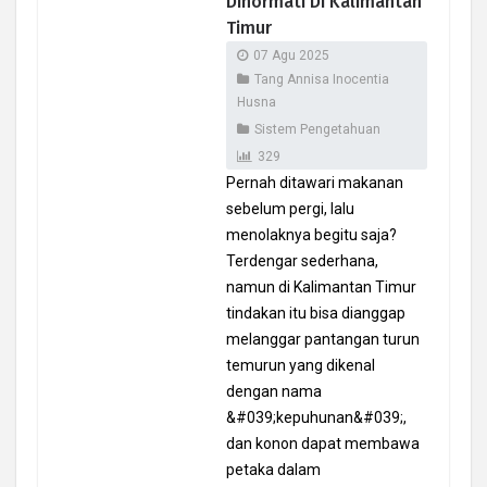
Dihormati Di Kalimantan
Timur
07 Agu 2025
Tang Annisa Inocentia
Husna
Sistem Pengetahuan
329
Pernah ditawari makanan
sebelum pergi, lalu
menolaknya begitu saja?
Terdengar sederhana,
namun di Kalimantan Timur
tindakan itu bisa dianggap
melanggar pantangan turun
temurun yang dikenal
dengan nama
&#039;kepuhunan&#039;,
dan konon dapat membawa
petaka dalam