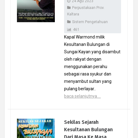
24 Agu 2023
Perpustakaan Prov.
Kaltara
Sistem Pengetahuan
461
Kapal Warmond milik
Kesultanan Bulungan di
Sungai Kayan yang disambut
oleh rakyat dengan
menggunakan perahu
sebagai rasa syukur dan
menyambut sultan yang
pulang berlayar..
baca selanjutnya....
Sekilas Sejarah
Kesultanan Bulungan
Dari Masa Ke Masa