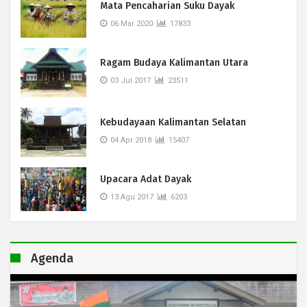
Mata Pencaharian Suku Dayak
06 Mar 2020
17833
Ragam Budaya Kalimantan Utara
03 Jul 2017
23511
Kebudayaan Kalimantan Selatan
04 Apr 2018
15407
Upacara Adat Dayak
13 Agu 2017
6203
Agenda