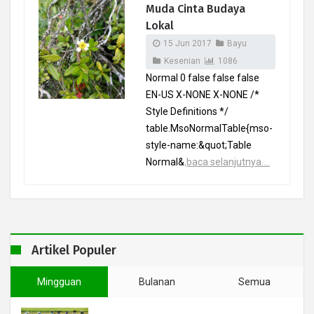
Muda Cinta Budaya
Lokal
15 Jun 2017
Bayu
Kesenian
1086
Normal 0 false false false
EN-US X-NONE X-NONE /*
Style Definitions */
table.MsoNormalTable{mso-
style-name:&quot;Table
Normal&.
baca selanjutnya....
Artikel Populer
Mingguan
Bulanan
Semua